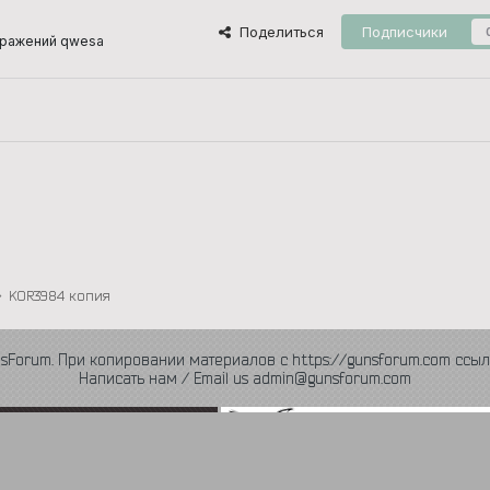
Поделиться
Подписчики
бражений qwesa
KOR3984 копия
nsForum. При копировании материалов с https://gunsforum.com ссыл
Написать нам / Email us admin@gunsforum.com