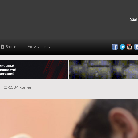
Уже
Блоги
Активность
KOR3984 копия