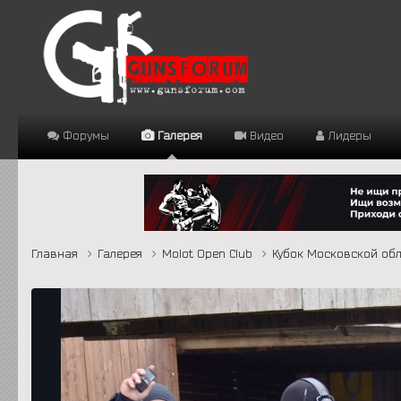
Форумы
Галерея
Видео
Лидеры
Главная
Галерея
Molot Open Club
Кубок Московской обл