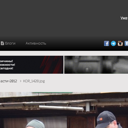
Уже
Блоги
Активность
асти-2012
KOR_1428.jpg