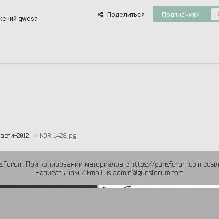
Поделиться
Подписчики
жений qwesa
асти-2012
KOR_1428.jpg
nsForum. При копировании материалов с https://gunsforum.com ссыл
Написать нам / Email us admin@gunsforum.com