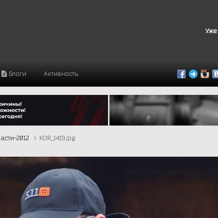
Уже
Блоги
Активность
асти-2012
KOR_1419.jpg