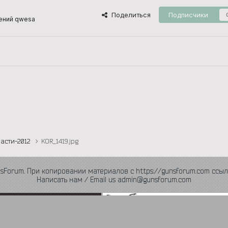
Поделиться
Подписчики
ений qwesa
асти-2012
KOR_1419.jpg
nsForum. При копировании материалов с https://gunsforum.com ссыл
Написать нам / Email us admin@gunsforum.com