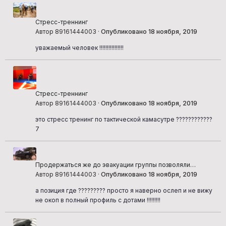
Стресс-треннинг
Автор 89161444003 ·
Опубликовано
18 ноября, 2019
уважаемый человек !!!!!!!!!!!!!!!!
Стресс-треннинг
Автор 89161444003 ·
Опубликовано
18 ноября, 2019
это стресс тренинг по тактической камасутре ????????????
7
Продержаться же до эвакуации группы позволяли
грамотно выбранные огневые позиции
Автор 89161444003 ·
Опубликовано
18 ноября, 2019
а позиция где ????????? просто я наверно ослеп и не вижу
не окоп в полный профиль с дотами !!!!!!!!!