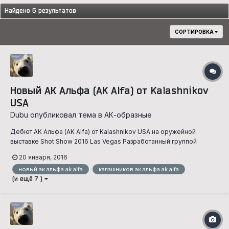
Найдено 6 результатов
СОРТИРОВКА
Новый АК Альфа (AK Alfa) от Kalashnikov
USA
Dubu опубликовал тема в
АК-образные
Дебют АК Альфа (AK Alfa) от Kalashnikov USA на оружейной
выставке Shot Show 2016 Las Vegas Разработанный группой
избранных снайперов и инженеров из Армии Израиля (IDF), АК
20 января, 2016
Альфа построен на прошлом с использованием новейших
новый ак альфа ak alfa
калашников ак альфа ak alfa
технологий. Kalashnikov USA с гордостью анонсирует дебют АК
(и ещё 7 )
Альфа на...