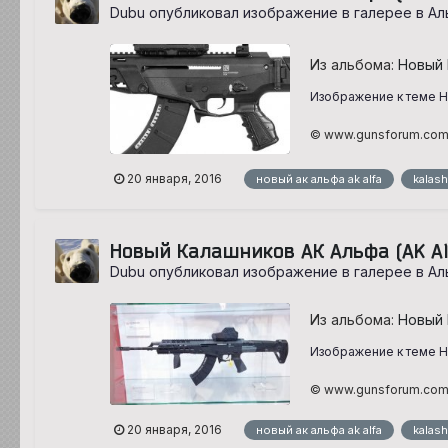
Dubu опубликовал изображение в галерее в
Ал
Из альбома:
Новый 
Изображение к теме Но
© www.gunsforum.co
20 января, 2016
новый ак альфа ak alfa
kalash
Новый Калашников АК Альфа (AK Al
Dubu опубликовал изображение в галерее в
Ал
Из альбома:
Новый 
Изображение к теме Но
© www.gunsforum.co
20 января, 2016
новый ак альфа ak alfa
kalash