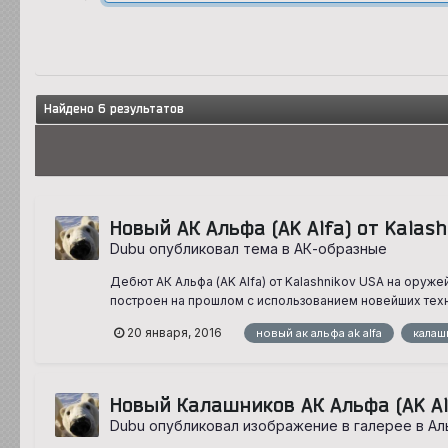
Найдено 6 результатов
Новый АК Альфа (AK Alfa) от Kalas
Dubu опубликовал тема в
АК-образные
Дебют АК Альфа (AK Alfa) от Kalashnikov USA на оруж
построен на прошлом с использованием новейших техно
20 января, 2016
новый ак альфа ak alfa
калаш
Новый Калашников АК Альфа (AK Al
Dubu опубликовал изображение в галерее в
Ал