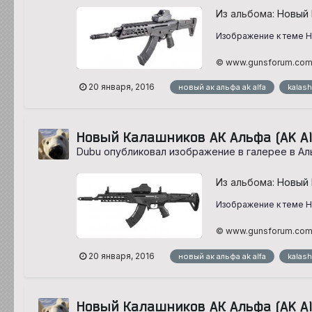
Из альбома:
Новый 
Изображение к теме Но
© www.gunsforum.co
20 января, 2016
новый ак альфа ak alfa
kalash
Новый Калашников АК Альфа (AK Al
Dubu опубликовал изображение в галерее в
Ал
Из альбома:
Новый 
Изображение к теме Но
© www.gunsforum.co
20 января, 2016
новый ак альфа ak alfa
kalash
Новый Калашников АК Альфа (AK Al