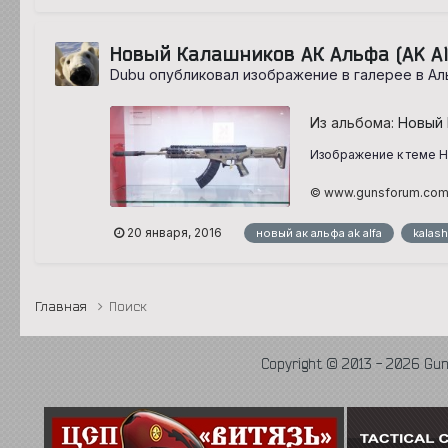
Новый Калашников АК Альфа (AK Al
Dubu опубликовал изображение в галерее в
Ал
Из альбома:
Новый 
Изображение к теме Но
© www.gunsforum.co
20 января, 2016
новый ак альфа ak alfa
kalash
Главная
Поиск
Copyright © 2013 - 2026 Gu