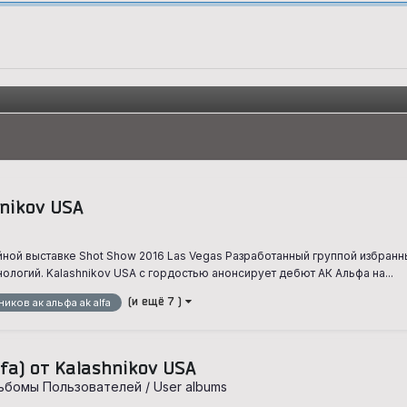
hnikov USA
ейной выставке Shot Show 2016 Las Vegas Разработанный группой избранн
логий. Kalashnikov USA с гордостью анонсирует дебют АК Альфа на...
(и ещё 7 )
ников ак альфа ak alfa
fa) от Kalashnikov USA
ьбомы Пользователей / User albums