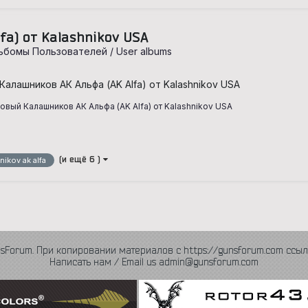
fa) от Kalashnikov USA
ьбомы Пользователей / User albums
Калашников АК Альфа (AK Alfa) от Kalashnikov USA
вый Калашников АК Альфа (AK Alfa) от Kalashnikov USA
m
(и ещё 6 )
nikov ak alfa
nsForum. При копировании материалов с https://gunsforum.com ссыл
Написать нам / Email us admin@gunsforum.com