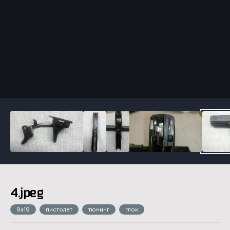
Инструменты
4.jpeg
9х19
пистолет
тюнинг
глок