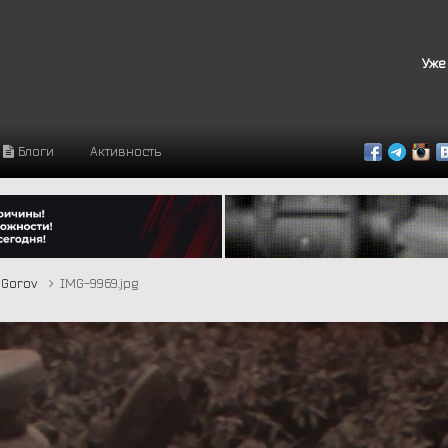
Уже
Блоги
Активность
Gorov
IMG-9969.jpg