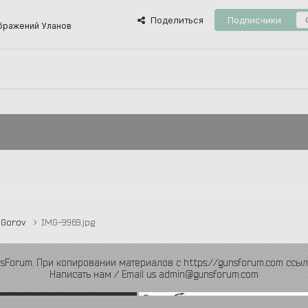
Поделиться
Подписчики
бражений Уланов
Gorov
IMG-9969.jpg
nsForum. При копировании материалов с https://gunsforum.com ссыл
Написать нам / Email us admin@gunsforum.com