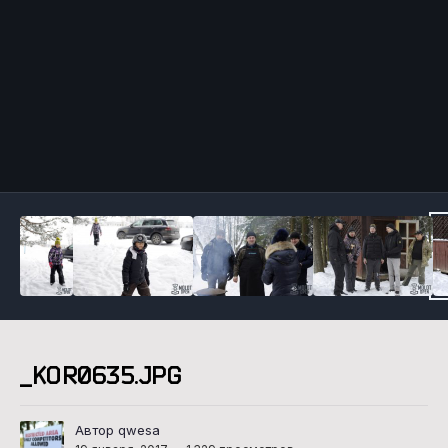
Инструменты
_KOR0635.JPG
Автор qwesa