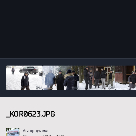
Инструменты
_KOR0623.JPG
Автор qwesa