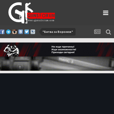
"Битва за Воронеж"