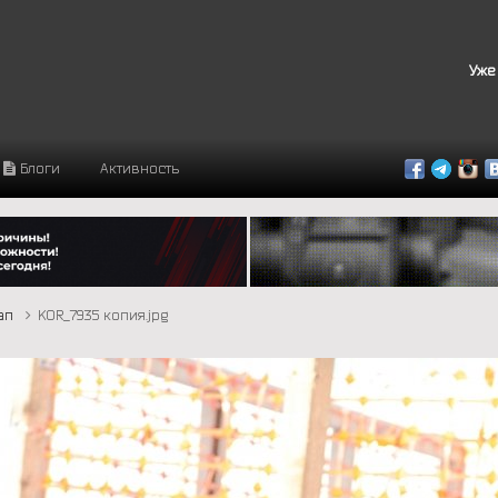
Уже
Блоги
Активность
тап
KOR_7935 копия.jpg