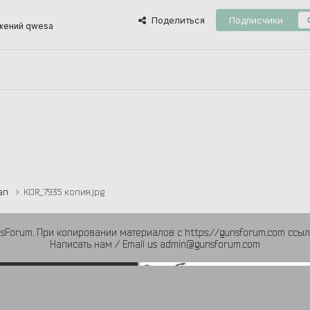
Поделиться
Подписчики
жений qwesa
тап
KOR_7935 копия.jpg
nsForum. При копировании материалов с https://gunsforum.com ссыл
Написать нам / Email us admin@gunsforum.com