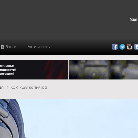
Уже
Блоги
Активность
тап
KOR_7528 копия.jpg