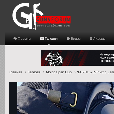
Форумы
Галерея
Видео
Лидеры
Главная
Галерея
Molot Open Club
"NORTH-WEST"-2013, I э