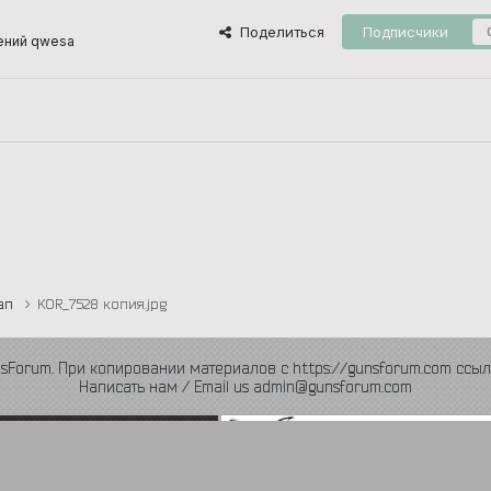
Поделиться
Подписчики
ений qwesa
тап
KOR_7528 копия.jpg
nsForum. При копировании материалов с https://gunsforum.com ссыл
Написать нам / Email us admin@gunsforum.com