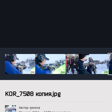
Инструменты
KOR_7508 копия.jpg
Автор qwesa