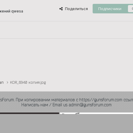
Поделиться
Подписчики
жений qwesa
тап
KOR_6940 копия.jpg
nsForum. При копировании материалов с https://gunsforum.com ссыл
Написать нам / Email us admin@gunsforum.com