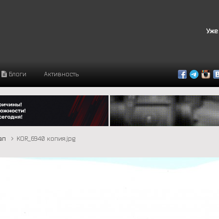
Уже
Блоги
Активность
тап
KOR_6940 копия.jpg