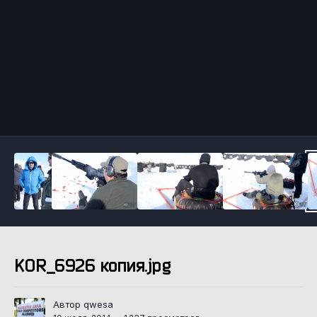
Инструменты
KOR_6926 копия.jpg
Автор qwesa