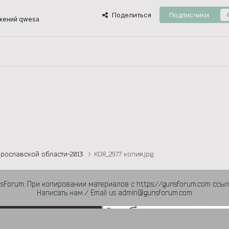
Поделиться
Подписчики
жений qwesa
Ярославской области-2013
KOR_2977 копия.jpg
nsForum. При копировании материалов с https://gunsforum.com ссыл
Написать нам / Email us admin@gunsforum.com