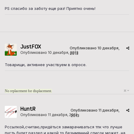
PS спасибо за заботу еще раз! Приятно очень!
JustFOX
Опубликовано
10 декабря,
Опубликовано
10 декабря, 2013
2013
Товарищи, активнее участвуем в опросе.
No replacement for displacement.
HuntR
Опубликовано
11 декабря,
Опубликовано
11 декабря, 2013
2013
Рссылкой,считаю,придёться замарачиваться тпк что лучше
пусть будет раздел и какой то безымянный список может...на