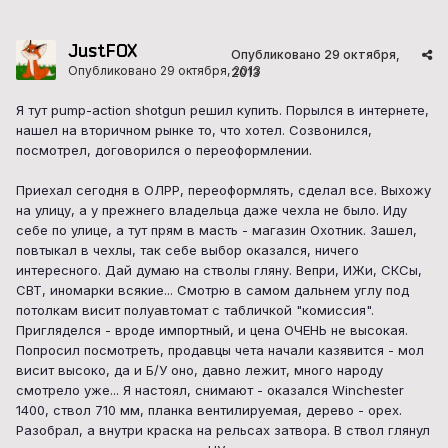
JustFOX
Опубликовано
29 октября,
Опубликовано
29 октября, 2013
2013
Я тут pump-action shotgun решил купить. Порылся в интернете,
нашел на вторичном рынке то, что хотел. Созвонился,
посмотрел, договорился о переоформлении.
Приехал сегодня в ОЛРР, переоформлять, сделал все. Выхожу
на улицу, а у прежнего владельца даже чехла не было. Иду
себе по улице, а тут прям в масть - магазин Охотник. Зашел,
повтыкал в чехлы, так себе выбор оказался, ничего
интересного. Дай думаю на стволы гляну. Вепри, ИЖи, СКСы,
СВТ, иномарки всякие... Смотрю в самом дальнем углу под
потолкам висит полуавтомат с табличкой "комиссия".
Пригляделся - вроде импортный, и цена ОЧЕНЬ не высокая.
Попросил посмотреть, продавцы чета начали казявится - мол
висит высоко, да и Б/У оно, давно лежит, много народу
смотрело уже... Я настоял, снимают - оказался Winchester
1400, ствол 710 мм, планка вентилируемая, дерево - орех.
Разобрал, а внутри краска на рельсах затвора. В ствол глянул