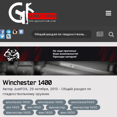
Общий раздел по гладкоствольному оружию
Winchester 1400
Автор JustFOX,
29 октября, 2013
-
Общий раздел по
гладкоствольному оружию
winchester 1400
winchester-1400
winchester1400
win 1400
win-1400
винчестер
винчестер 1400
винчестер-1400
вин 1400
вин-1400