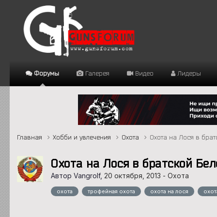
Форумы
Галерея
Видео
Лидеры
Главная
Хобби и увлечения
Охота
Охота на Лося в бра
Охота на Лося в братской Бе
Автор Vangrolf,
20 октября, 2013
-
Охота
охота
трофейная охота
охота на лося
охот