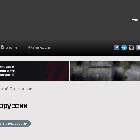
Уже
Блоги
Активность
тской Белоруссии
лоруссии
а в белоруссии