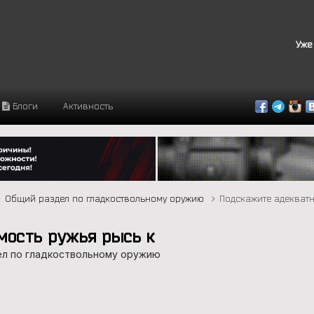
Уже
Блоги
Активность
Общий раздел по гладкоствольному оружию
Подскажите адекватн
мость ружья рысь к
л по гладкоствольному оружию