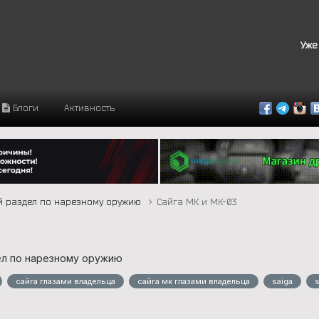
Уже
Блоги
Активность
 раздел по нарезному оружию
Сайга МК и МК-03
л по нарезному оружию
сайга глазами владельца
сайга мк глазами владельца
saiga