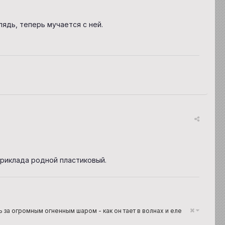
ядь, теперь мучается с ней.
приклада родной пластиковый.
ть за огромным огненным шаром - как он тает в волнах и еле