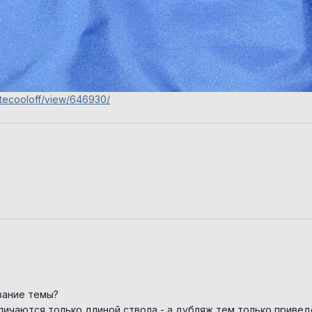
sitecooloff/view/646930/
.
вание темы?
личаются только длиной ствола - а дубляж тем только привед