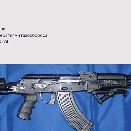
на.
верстиями газосбороса.
К-74.