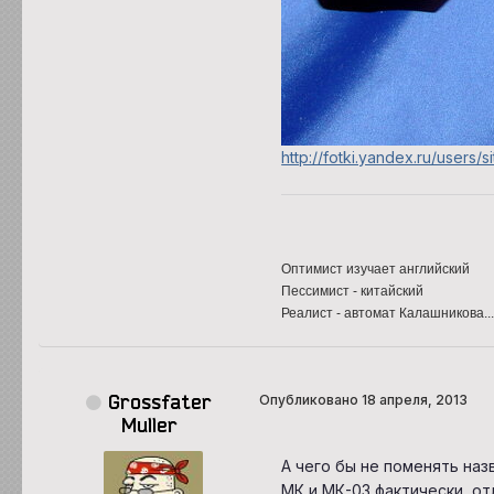
http://fotki.yandex.ru/users/
Оптимист изучает английский
Пессимист - китайский
Реалист - автомат Калашникова..
Grossfater
Опубликовано
18 апреля, 2013
Muller
А чего бы не поменять наз
МК и МК-03 фактически, от