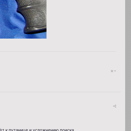
ёт к путанице и усложнению поиска.