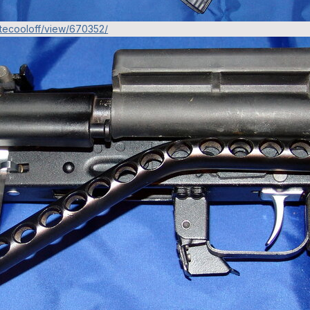
sitecooloff/view/670352/