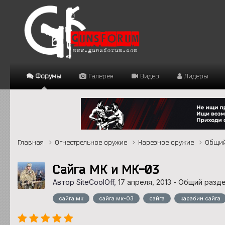
Форумы
Галерея
Видео
Лидеры
Главная
Огнестрельное оружие
Нарезное оружие
Общий
Сайга МК и МК-03
Автор SiteCoolOff,
17 апреля, 2013
-
Общий разде
сайга мк
сайга мк-03
сайга
карабин сайга