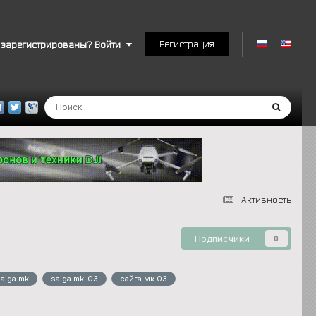
Регистрация
 зарегистрированы? Войти
Активность
Подписчики
0
saiga mk
saiga mk-03
сайга мк 03