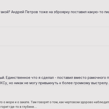
такой? Андрей Петров тоже на зброярку поставил какую-то пил
ый. Единственное что я сделал - поставил вместо рамочного 
СКСу, но никак не могу привыкнуть к более громкому выстрелу.
то о море и о закате. Там говорят о том, как чертовски здорово наблюда
 горит где-то в глубине…