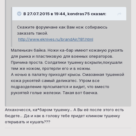
В 27.07.2015 в 19:44, kondras75 сказал:
Скажите форумчане как Вам нож собираюсь
заказать такой.
http://www.eknives.ru/brandAir/181.html
Маленькач байка. Ножи ка-бар имеют кожаную рукоять
для рынка и пластиковую для военных операторов.
Причина проста. Солдатики тушенку вскрыли,покушали
тем же ножом, протерли его и в ножны.
А ночью в палатку приходят крысы. Смазанная тушенкой
кожа рукоятей самый деликатес. Утром все
подразделение прлсыпается и видит, что вместо
рукоятей голые железки. Такая вот баечка.
Апхахочесся, ка*баром тушенку... А Вы её после этого есть
бюдете... Да и как в голову тебе придет клинком тушенку
открывать и кушать???