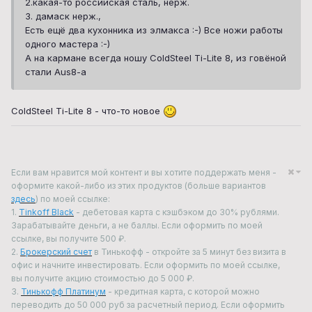
2.какая-то российская сталь, нерж.
3. дамаск нерж.,
Есть ещё два кухонника из элмакса :-) Все ножи работы
одного мастера :-)
А на кармане всегда ношу ColdSteel Ti-Lite 8, из говёной
стали Aus8-a
ColdSteel Ti-Lite 8 - что-то новое
Если вам нравится мой контент и вы хотите поддержать меня -
оформите какой-либо из этих продуктов (больше вариантов
здесь
) по моей ссылке:
1.
Tinkoff Black
- дебетовая карта с кэшбэком до 30% рублями.
Зарабатывайте деньги, а не баллы. Если оформить по моей
ссылке, вы получите 500 ₽.
2.
Брокерский счет
в Тинькофф - откройте за 5 минут без визита в
офис и начните инвестировать. Если оформить по моей ссылке,
вы получите акцию стоимостью до 5 000 ₽.
3.
Тинькофф Платинум
- кредитная карта, с которой можно
переводить до 50 000 руб за расчетный период. Если оформить