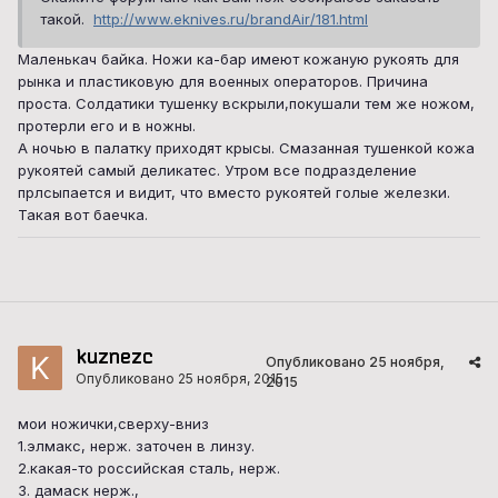
такой.
http://www.eknives.ru/brandAir/181.html
Маленькач байка. Ножи ка-бар имеют кожаную рукоять для
рынка и пластиковую для военных операторов. Причина
проста. Солдатики тушенку вскрыли,покушали тем же ножом,
протерли его и в ножны.
А ночью в палатку приходят крысы. Смазанная тушенкой кожа
рукоятей самый деликатес. Утром все подразделение
прлсыпается и видит, что вместо рукоятей голые железки.
Такая вот баечка.
kuznezc
Опубликовано
25 ноября,
Опубликовано
25 ноября, 2015
2015
мои ножички,сверху-вниз
1.элмакс, нерж. заточен в линзу.
2.какая-то российская сталь, нерж.
3. дамаск нерж.,