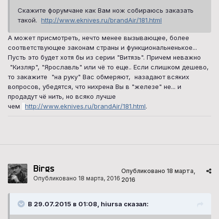
Скажите форумчане как Вам нож собираюсь заказать
такой.
http://www.eknives.ru/brandAir/181.html
А может присмотреть, нечто менее вызывающее, более
соответствующее законам страны и функциональненькое...
Пусть это будет хотя бы из серии "Витязь". Причем неважно
"Кизляр", "Ярославль" или чё то еще.. Если слишком дешево,
то закажите "на руку" Вас обмеряют, назадают всяких
вопросов, убедятся, что нихрена Вы в "железе" не... и
продадут чё нить, но всяко лучше
чем
http://www.eknives.ru/brandAir/181.html
.
Birgs
Опубликовано
18 марта,
Опубликовано
18 марта, 2016
2016
В 29.07.2015 в 01:08, hiursa сказал: