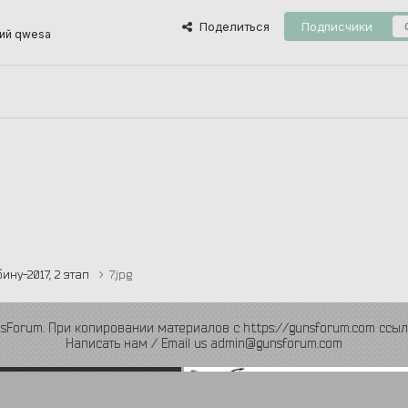
Поделиться
Подписчики
ий qwesa
ину-2017, 2 этап
7.jpg
nsForum. При копировании материалов с https://gunsforum.com ссыл
Написать нам / Email us admin@gunsforum.com