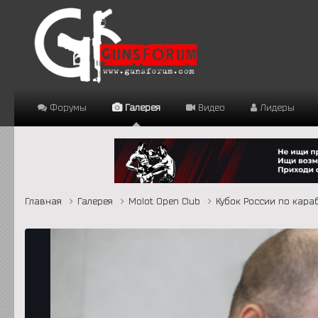
Форумы
Галерея
Видео
Лидеры
Главная
Галерея
Molot Open Club
Кубок России по караб