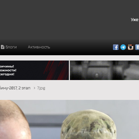
Уже
Блоги
Активность
ину-2017, 2 этап
7.jpg