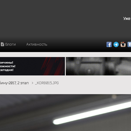
Уже
Блоги
Активность
ину-2017, 2 этап
_KOR8015.JPG