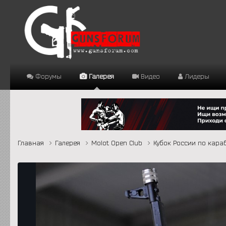
Форумы
Галерея
Видео
Лидеры
Главная
Галерея
Molot Open Club
Кубок России по караб