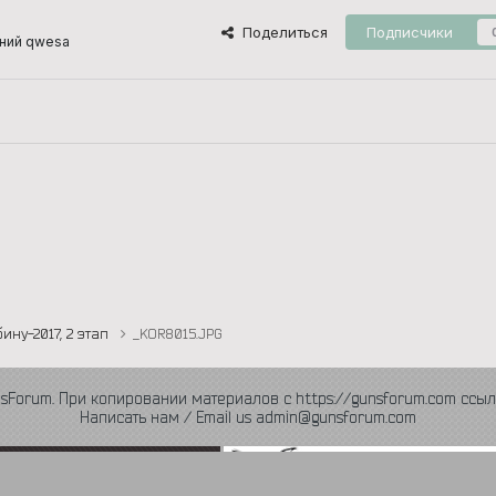
Поделиться
Подписчики
ний qwesa
ину-2017, 2 этап
_KOR8015.JPG
nsForum. При копировании материалов с https://gunsforum.com ссыл
Написать нам / Email us admin@gunsforum.com