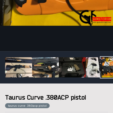
Инструменты
Taurus Curve .380ACP pistol
taurus curve .380acp pistol