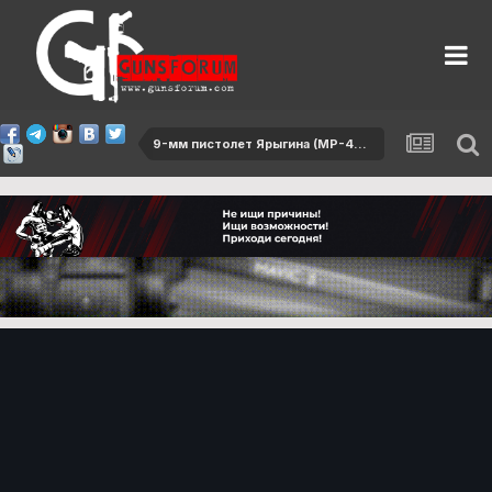
9-мм пистолет Ярыгина (MP-446 Викинг)