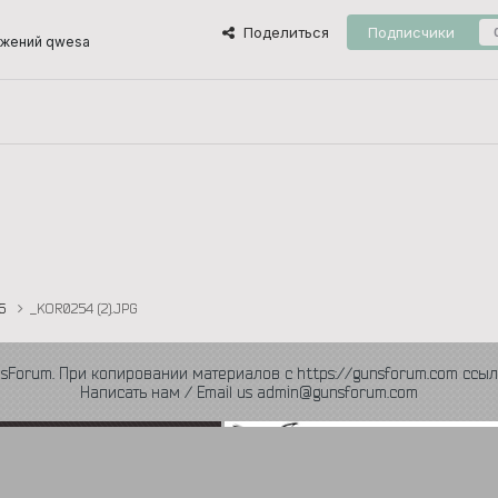
Поделиться
Подписчики
ажений qwesa
16
_KOR0254 (2).JPG
nsForum. При копировании материалов с https://gunsforum.com ссыл
Написать нам / Email us admin@gunsforum.com