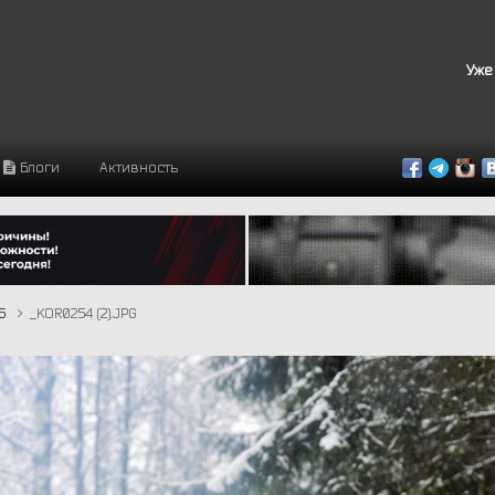
Уже
Блоги
Активность
16
_KOR0254 (2).JPG