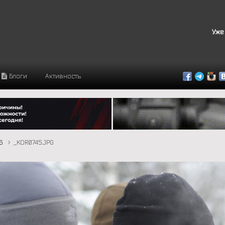
Уже
Блоги
Активность
16
_KOR0745.JPG