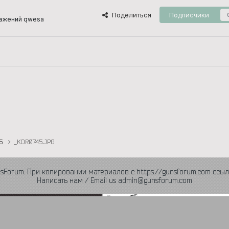
Поделиться
Подписчики
ажений qwesa
16
_KOR0745.JPG
nsForum. При копировании материалов с https://gunsforum.com ссыл
Написать нам / Email us admin@gunsforum.com