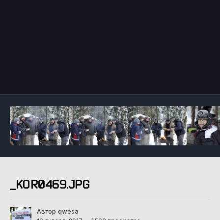
Инструменты
_KOR0469.JPG
Автор qwesa