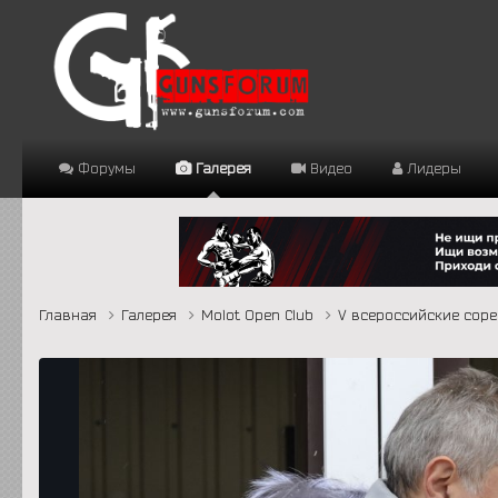
Форумы
Галерея
Видео
Лидеры
Главная
Галерея
Molot Open Club
V всероссийские соре