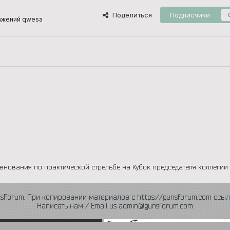
Поделиться
Подписчики
ажений qwesa
внования по практической стрельбе на Кубок председателя коллегии
nsForum. При копировании материалов с https://gunsforum.com ссыл
Написать нам / Email us admin@gunsforum.com