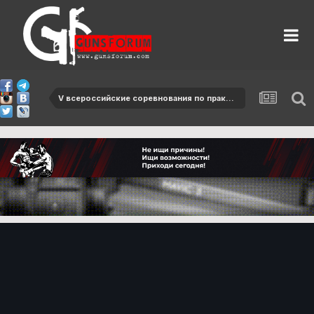
V всероссийские соревнования по практической стрельбе на Кубок председателя коллегии ВПК РФ