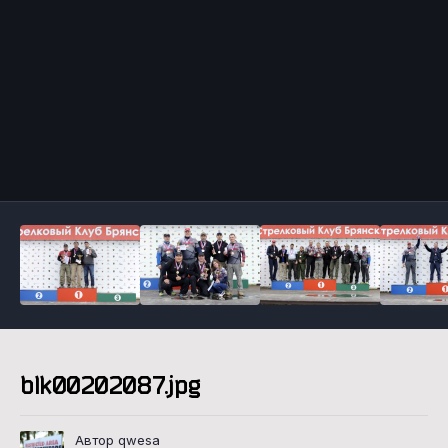
Инструменты
blk00202087.jpg
Автор qwesa