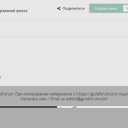
Поделиться
Подписчики
бражений qwesa
9
nsForum. При копировании материалов с https://gunsforum.com ссыл
Написать нам / Email us admin@gunsforum.com