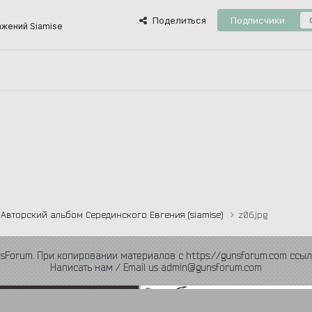
Поделиться
Подписчики
жений Siamise
Авторский альбом Серединского Евгения (siamise)
z06.jpg
nsForum. При копировании материалов с https://gunsforum.com ссыл
Написать нам / Email us admin@gunsforum.com