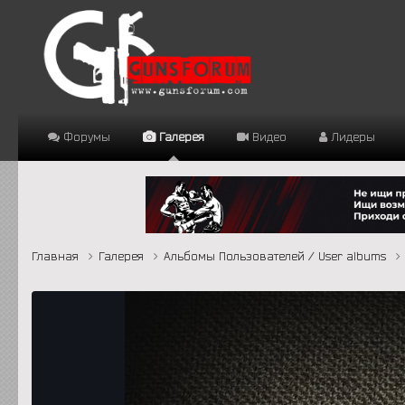
Форумы
Галерея
Видео
Лидеры
Главная
Галерея
Альбомы Пользователей / User albums