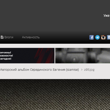
Уже
Блоги
Активность
Авторский альбом Серединского Евгения (siamise)
z06.jpg