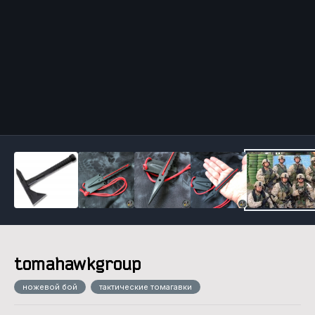
Инструменты
tomahawkgroup
ножевой бой
тактические томагавки