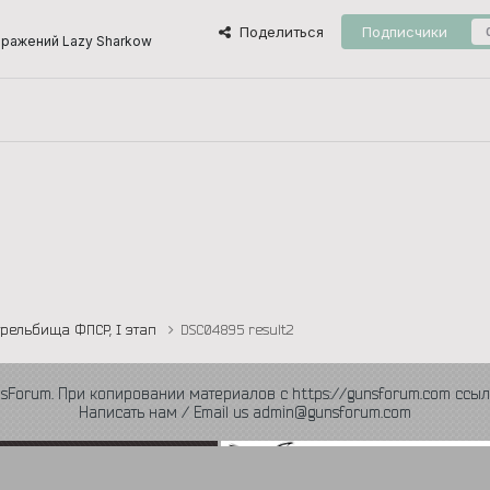
Поделиться
Подписчики
ражений Lazy Sharkow
трельбища ФПСР, I этап
DSC04895 result2
nsForum. При копировании материалов с https://gunsforum.com ссыл
Написать нам / Email us admin@gunsforum.com