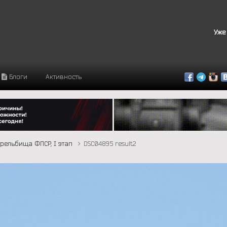
Уже
Блоги
Активность
трельбища ФПСР, I этап
DSC04895 result2