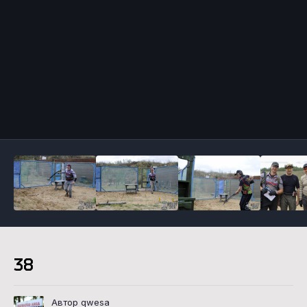
Инструменты
38
Автор qwesa