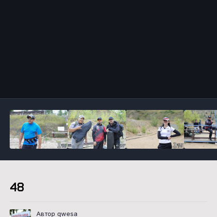
Инструменты
48
Автор qwesa