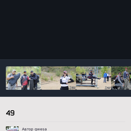
Инструменты
49
Автор qwesa