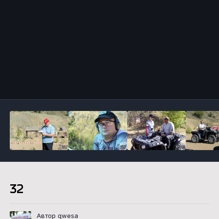
Инструменты
32
Автор qwesa