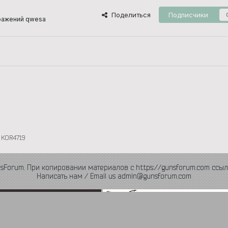
Поделиться
Подписчики
ражений qwesa
KOR4719
nsForum. При копировании материалов с https://gunsforum.com ссыл
Написать нам / Email us admin@gunsforum.com