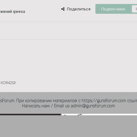
Поделиться
Подписчики
ажений qwesa
KOR4210
nsForum. При копировании материалов с https://gunsforum.com ссыл
Написать нам / Email us admin@gunsforum.com