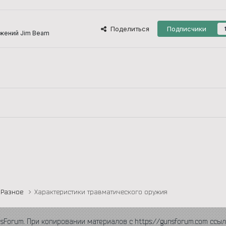
Поделиться
Подписчики
жений Jim Beam
Разное
Характеристики травматического оружия
nsForum. При копировании материалов с https://gunsforum.com ссыл