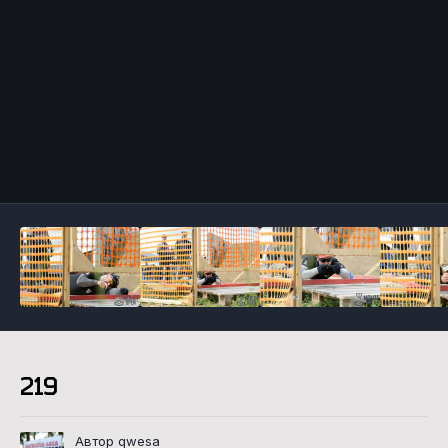
Инструменты
219
Автор qwesa