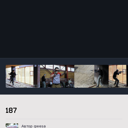
Инструменты
187
Автор qwesa