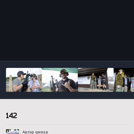
Инструменты
142
Автор qwesa