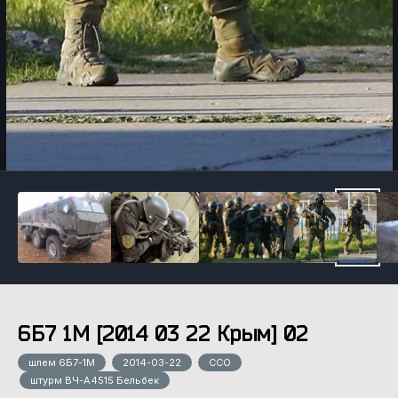
Инструменты
6Б7 1М [2014 03 22 Крым] 02
шлем 6Б7-1М
2014-03-22
ССО
штурм ВЧ-А4515 Бельбек