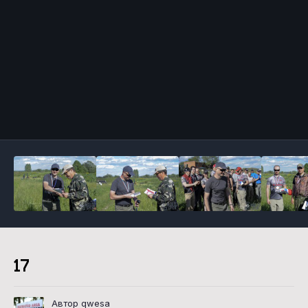
Инструменты
17
Автор qwesa