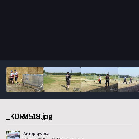
Инструменты
_KOR0518.jpg
Автор qwesa